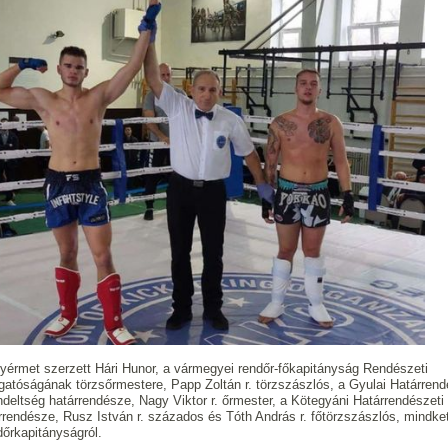
yérmet szerzett Hári Hunor, a vármegyei rendőr-főkapitányság Rendészeti
gatóságának törzsőrmestere, Papp Zoltán r. törzszászlós, a Gyulai Határrend
ndeltség határrendésze, Nagy Viktor r. őrmester, a Kötegyáni Határrendészeti
rrendésze, Rusz István r. százados és Tóth András r. főtörzszászlós, mindke
őrkapitányságról.