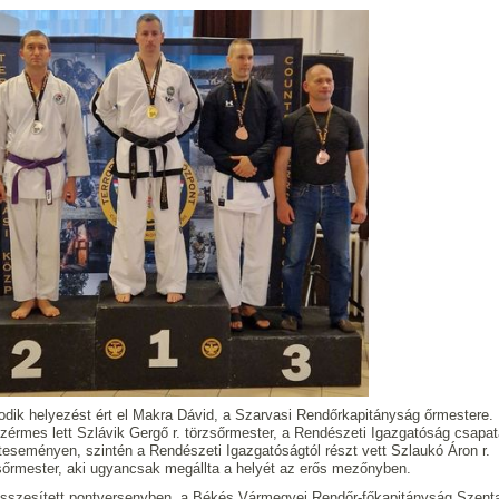
dik helyezést ért el Makra Dávid, a Szarvasi Rendőrkapitányság őrmestere.
zérmes lett Szlávik Gergő r. törzsőrmester, a Rendészeti Igazgatóság csapat
teseményen, szintén a Rendészeti Igazgatóságtól részt vett Szlaukó Áron r.
sőrmester, aki ugyancsak megállta a helyét az erős mezőnyben.
sszesített pontversenyben, a Békés Vármegyei Rendőr-főkapitányság Szent