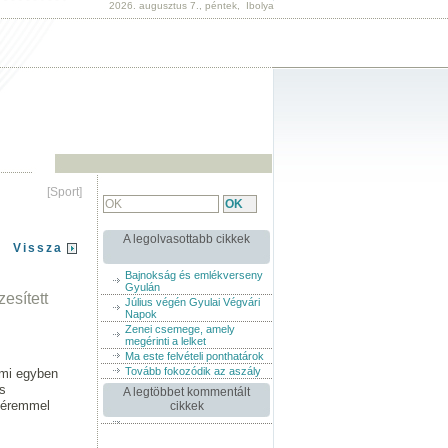
2026. augusztus 7., péntek, Ibolya
[Sport]
A legolvasottabb cikkek
Vissza
Bajnokság és emlékverseny
Gyulán
esített
Július végén Gyulai Végvári
Napok
Zenei csemege, amely
megérinti a lelket
Ma este felvételi ponthatárok
Tovább fokozódik az aszály
ami egyben
s
A legtöbbet kommentált
nyéremmel
cikkek