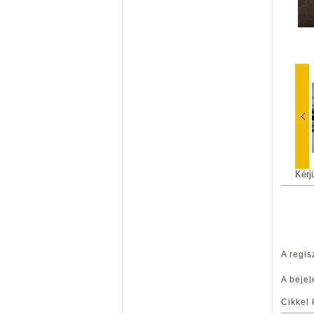
Kérj
A regis
A bejel
Cikkel 