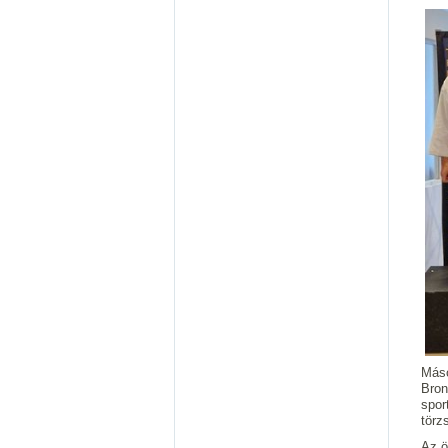
Máso
Bron
spor
törz
Az ö