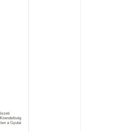
észeti
 Kirendeltség
tten a Gyulai