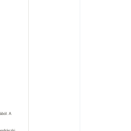
ából. A
andrászki