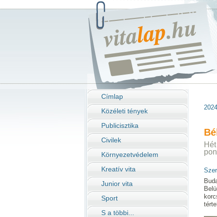
Címlap
2024
Közéleti tények
Publicisztika
Bé
Civilek
Hét
pon
Környezetvédelem
Kreatív vita
Szer
Buda
Junior vita
Belü
korc
Sport
tért
S a többi...