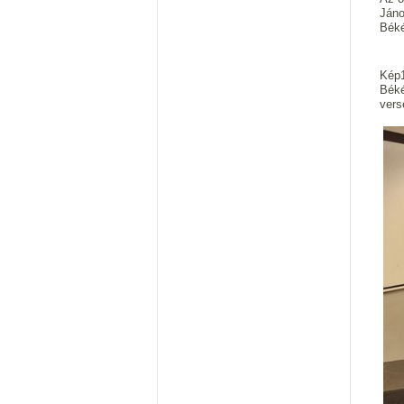
Jáno
Béké
Kép1
Béké
vers