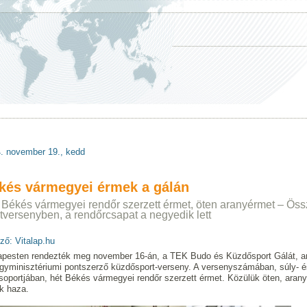
. november 19., kedd
kés vármegyei érmek a gálán
 Békés vármegyei rendőr szerzett érmet, öten aranyérmet – Össz
tversenyben, a rendőrcsapat a negyedik lett
ző: Vitalap.hu
pesten rendezték meg november 16-án, a TEK Budo és Küzdősport Gálát, 
gyminisztériumi pontszerző küzdősport-verseny. A versenyszámában, súly- é
soportjában, hét Békés vármegyei rendőr szerzett érmet. Közülük öten, ara
ek haza.