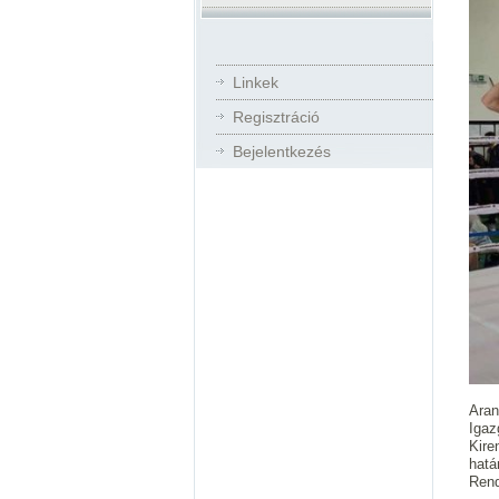
Linkek
Regisztráció
Bejelentkezés
Aran
Igaz
Kire
hatá
Rend