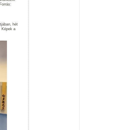
Forrás:
jában, hét
. Képek a