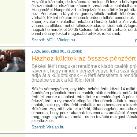
Enyhül a kánikula, de továbbra is meleg idő lesz a hétvég
és szombaton, elszórtan záporok, zivatarok is kialakulhatna
HungaroMet Nonprofit Zrt. előrejelzését csütörtökön juttatta
hez. Pénteken, a fátyol- és gomolyfelhők mellett, többórás
várható, főként délután lehetnek erősen felhős periódusok.
zápor, zivatar kialakulhat, inkább a Dunától keletre. A zivat
viharos széllökés, néhol felhőszakadás is kísérheti. A leg
nappali hőmérséklet 30-35 Celsius-fok között várható, de dé
ennél néhány fokkal magasabb értékek is lesznek.
Szerző: MTI - Vitalap.hu
2026. augusztus 06., csütörtök
Házhoz küldtek az összes pénzéért
Békési férfit magukat rendőrnek kiadó csalók pró
rávenni, hogy minden pénzét vegye fel a számláj
adja át a küldöttüknek – A férfi értesítette a rendő
őrizetbe vették a külföldi férfit
Békés vármegyében, egy idős, békési férfit közel 14 millió f
átadására próbáltak rávenni csalók, akik rendőrnek adták k
férfi felismerte a csalást, értesítette a rendőrséget. A pénz 
érkező férfit a nyomozók elfogták. Rendőrnek adták ki mag
csalók, akik egy idős férfit próbáltak meg becsapni a közel
Békésen. Egy nő hívta fel a férfit, főhadnagyként mutatkoz
elmondta, hogy pénzt akarnak felvenni a számlájáról. Anny
még, hogy figyelik a számlát, és ha további mozgást látnak 
jelentkeznek.
Szerző: Vitalap.hu