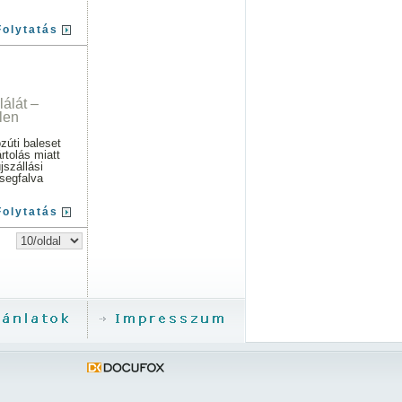
Folytatás
lálát –
len
zúti baleset
rtolás miatt
szállási
segfalva
Folytatás