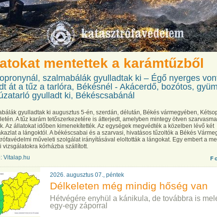
latokat mentettek a karámtűzből
opronynál, szalmabálák gyulladtak ki – Égő nyerges vont
edt át a tűz a tarlóra, Békésnél - Akácerdő, bozótos, gyü
úzatarló gyulladt ki, Békéscsabánál
bálák gyulladtak ki augusztus 5-én, szerdán, délután, Békés vármegyében, Kétso
ületén. A tűz karám tetőszerkezetére is átterjedt, amelyben mintegy ötven szarvasma
tak. Az állatokat időben kimenekítették. Az egységek megvédték a közelben lévő két
kazlat a lángoktól. A békéscsabai és a szarvasi, hivatásos tűzoltók a Békés Várme
trófavédelmi műveleti szolgálat irányításával eloltották a lángokat. Egy embert a m
 vizsgálatokra kórházba szállított.
: Vitalap.hu
F
2026. augusztus 07., péntek
Délkeleten még mindig hőség van
Hétvégére enyhül a kánikula, de továbbra is mele
egy-egy záporral