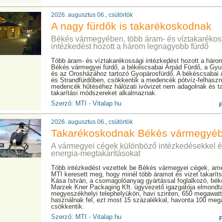
2026. augusztus 06., csütörtök
A nagy fürdők is takarékoskodnak
Békés vármegyében, több áram- és víztakarékos
intézkedést hozott a három legnagyobb fürdő
Több áram- és víztakarékossági intézkedést hozott a hár
Békés vármegyei fürdő, a békéscsabai Árpád Fürdő, a Gyul
és az Orosházához tartozó Gyopárosfürdő. A békéscsabai
és Strandfürdőben, csökkentik a medencék pótvíz-felhaszn
medencék hűtéséhez hálózati ivóvizet nem adagolnak és t
takarítási módszereket alkalmaznak.
Szerző: MTI - Vitalap.hu
2026. augusztus 06., csütörtök
Takarékoskodnak Békés vármegyé
A vármegyei cégek különböző intézkedésekkel é
energia-megtakarításokat
Több intézkedést vezettek be Békés vármegyei cégek, am
MTI keresett meg, hogy minél több áramot és vizet takarí
Kása István, a csomagolóanyag gyártással foglalkozó, bé
Marzek Kner Packaging Kft. ügyvezető igazgatója elmondta
megyeszékhelyi telephelyükön, havi szinten, 650 megawat
használnak fel, ezt most 15 százalékkal, havonta 100 meg
csökkentik.
Szerző: MTI - Vitalap.hu