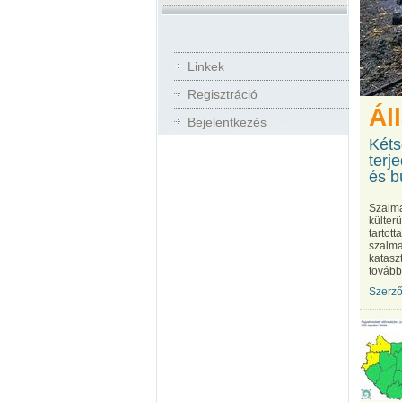
Linkek
Regisztráció
Ál
Bejelentkezés
Kéts
terj
és b
Szalma
külter
tartot
szalma
katasz
további
Szerző