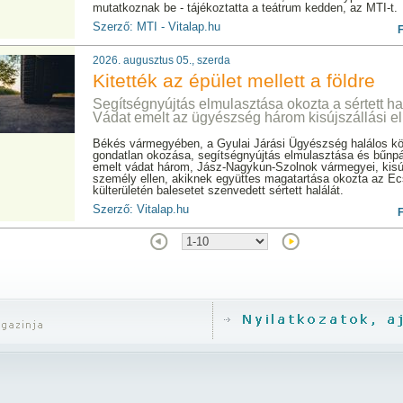
mutatkoznak be - tájékoztatta a teátrum kedden, az MTI-t.
Szerző: MTI - Vitalap.hu
2026. augusztus 05., szerda
Kitették az épület mellett a földre
Segítségnyújtás elmulasztása okozta a sértett ha
Vádat emelt az ügyészség három kisújszállási el
Békés vármegyében, a Gyulai Járási Ügyészség halálos kö
gondatlan okozása, segítségnyújtás elmulasztása és bűnpá
emelt vádat három, Jász-Nagykun-Szolnok vármegyei, kisúj
személy ellen, akiknek együttes magatartása okozta az Ec
külterületén balesetet szenvedett sértett halálát.
Szerző: Vitalap.hu