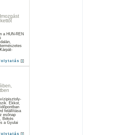
ldmozgást
kettőt
ben a HUN-REN
ó
dalán,
2 természetes
 Kárpát-
Folytatás
iben,
etben
ízipisztoly-
ezik. Ekkor,
 időpontban
d felállítása
Az esőnap
t, Békés
s a Gyulai
Folytatás