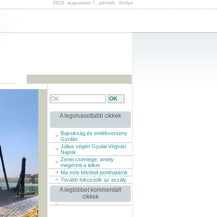
2026. augusztus 7., péntek, Ibolya
A legolvasottabb cikkek
Bajnokság és emlékverseny
Gyulán
Július végén Gyulai Végvári
Napok
Zenei csemege, amely
megérinti a lelket
Ma este felvételi ponthatárok
Tovább fokozódik az aszály
A legtöbbet kommentált
cikkek