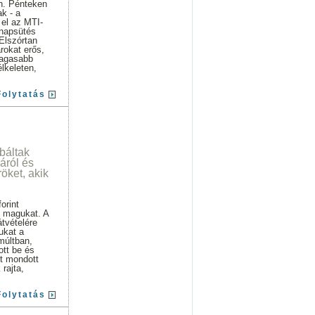
én. Pénteken
k - a
 el az MTI-
 napsütés
 Elszórtan
arokat erős,
magasabb
lkeleten,
Folytatás
báltak
áról és
röket, akik
orint
i magukat. A
átvételére
ukat a
múltban,
ott be és
it mondott
rajta,
Folytatás