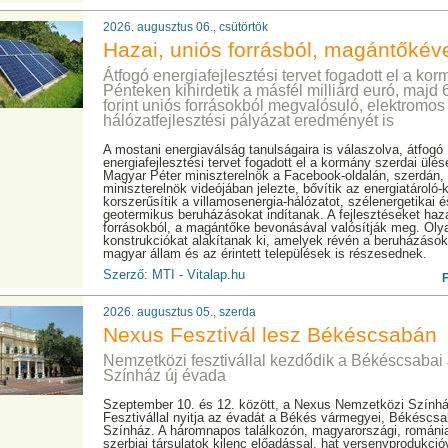
2026. augusztus 06., csütörtök
Hazai, uniós forrásból, magántőkév
Átfogó energiafejlesztési tervet fogadott el a kor
Pénteken kihirdetik a másfél milliárd euró, majd 
forint uniós forrásokból megvalósuló, elektromos
hálózatfejlesztési pályázat eredményét is
A mostani energiaválság tanulságaira is válaszolva, átfogó
energiafejlesztési tervet fogadott el a kormány szerdai ülés
Magyar Péter miniszterelnök a Facebook-oldalán, szerdán, 
miniszterelnök videójában jelezte, bővítik az energiatároló-
korszerűsítik a villamosenergia-hálózatot, szélenergetikai é
geotermikus beruházásokat indítanak. A fejlesztéseket haz
forrásokból, a magántőke bevonásával valósítják meg. Oly
konstrukciókat alakítanak ki, amelyek révén a beruházáso
magyar állam és az érintett települések is részesednek.
Szerző: MTI - Vitalap.hu
2026. augusztus 05., szerda
Nexus Fesztivál lesz Békéscsabán
Nemzetközi fesztivállal kezdődik a Békéscsabai
Színház új évada
Szeptember 10. és 12. között, a Nexus Nemzetközi Színhá
Fesztivállal nyitja az évadát a Békés vármegyei, Békéscsa
Színház. A háromnapos találkozón, magyarországi, romániai
szerbiai társulatok kilenc előadással, hat versenyprodukció