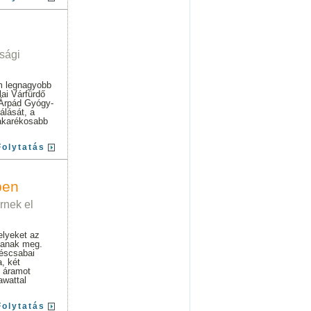
sági
om legnagyobb
ai Várfürdő
 Árpád Gyógy-
álását, a
akarékosabb
Folytatás
ben
rnek el
elyeket az
tsanak meg.
késcsabai
, két
t áramot
awattal
Folytatás