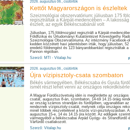
2026. augusztus 06., csütörtök
Kettőt Magyarországon is észleltek
Szeizmológiai obszervatórium: júliusban 175 fö
regisztráltak a Kárpát-medencében – A lakosság 
észlelt, az egyik Békéscsabánál volt
Júliusban, 175 földmozgást regisztrált a Kárpát-medencé
Földfizikai és Űrtudományi Kutatóintézet Kövesligethy Rad
Szeizmológiai Obszervatóriuma. Az intézmény Facebook-ol
kedden közzétett havi jelentésben írták, hogy júliusban, 5
eredetű földrengést és 123 bányarobbantást regisztráltak a
Pannon régióban.
Szerző: MTI - Vitalap.hu
2026. augusztus 06., csütörtök
Újra vízipisztoly-csata szombaton
Békés vármegyében, Békéscsaba és Gyula fürdő
ismét részt lehet venni az országos rekordkísérl
A Magyar Fürdőszövetség idén is meghirdette az országos v
csatát, augusztus 8-án, szombaton, 14-től 14.15 óráig rend
az ország számos strandján és fürdőjében, ugyanabban az
rendeznek vízipisztoly-csatát, melynek célja országos rekor
minél többek részvételével a közös vízi-pisztolyozásban. 
augusztus 15-e, 14 és 14.15 óra között. Az eddigiek szerin
vármegyéből a békéscsabai Árpád Gyógy- és Strandfürdő é
Várfürdő csatlakozott.
Szerző: Vitalap.hu