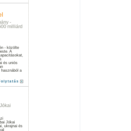
el
mány -
600 milliárd
én - közölte
este. A
kapacitásokat,
s
ai és uniós
an
k hasznából a
Folytatás
 Jókai
zi
bai Jókai
, ukrajnai és
val