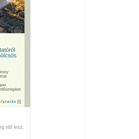
atóról
mölcsös
prony
rhát
gyei
entőszolgálat
olytatás
g idő lesz,