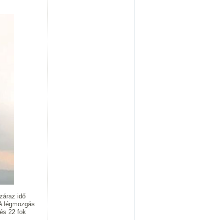
záraz idő
. A légmozgás
és 22 fok