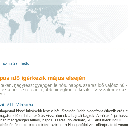
 április 27., hétfő
pos idő ígérkezik május elsején
teken, nagyrészt gyengén felhős, napos, száraz idő valószínű 
z ez a hét - Szerdán, újabb hidegfront érkezik – Visszatérnek az
yok
ző: MTI - Vitalap.hu
tlagosnál kissé hűvösebb lesz a hét. Szerdán újabb hidegfront érkezik erős sz
yugaton előfordulhat eső és visszatérnek a hajnali fagyok. A május 1-jei hos
ban már gyengén felhős, napos, száraz idő várható, 20 Celsius-fok körüli
shőmérséklettel, eleinte élénk széllel - a HungaroMet Zrt. előrejelzését vasárn