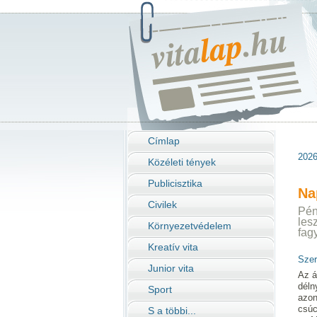
Címlap
2026.
Közéleti tények
Publicisztika
Na
Civilek
Pén
les
Környezetvédelem
fag
Kreatív vita
Szer
Junior vita
Az á
déln
Sport
azon
csúc
S a többi...