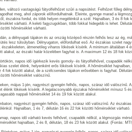
en, változó vastagságú fátyolfelhőzet szűri a napsütést. Felhőzet főleg déln
agodhat meg, ahol záporok előfordulhatnak. Eleinte, gyenge marad a légmoz
től, északira fordul, és több helyen megélénkül a szél. Hajnalban, 3 és 8 fok k
rséklet várható. A keleti fagyzugokban, több fokkal hidegebb is lehet. Délutá
közötti hőmérséklet várható.
dán, a délnyugati tájakon és az ország középső részén felhős lesz az ég, má
ütés lesz túlsúlyban. Délnyugaton, előfordulhat eső. Az északias szelet nagy
, északkeleten, átmenetileg viharos lökések kísérik. A minimum általában 4 é
tt alakul, az északi határ közelében fagyhat is. A maximum 12 és 18 fok közö
örtökön, napos idő ígérkezik kevés gomoly- és fátyolfelhővel, csapadék nélkü
kias szelet élénk, helyenként erős lökések kísérik. A hőmérséklet hajnalban
z 4 fok között alakul, de a szélcsendes tájakon erősebben is fagyhat. Délután
közötti hőmérséklet valószínű.
eken, május 1-jén, nagyrészt gyengén felhős, napos, száraz idő valószínű. 
et élénk lökések kísérik. A legalacsonyabb éjszakai hőmérséklet mínusz 5 és
agasabb nappali hőmérséklet 14 és 19 fok között alakul.
baton, nagyrészt gyengén felhős, napos, száraz idő valószínű. Az északias
lénkül. Hajnalban, 1 és 7, délután 16 és 22 fok közötti hőmérséklet várható.
rnap, napos idő várható kevés felhővel, csapadék nélkül, a légmozgás mérs
mérséklet hajnalban, 2 és 8, délután, 18 és 23 fok között alakul. (Forrás: MTI
 Pénteken, május 1-jén, nagyrészt gyengén felhős, napos, száraz idő valósz