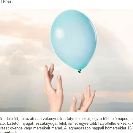
TI-hez.
őn, délelőtt, fokozatosan vékonyodik a fátyolfelhőzet, egyre többfelé napos, s
ató. Estétől, nyugat, északnyugat felől, ismét egyre több fátyolfelhő érkezik
részt gyenge vagy mérsékelt marad. A legmagasabb nappali hőmérséklet 16 
tt várható.