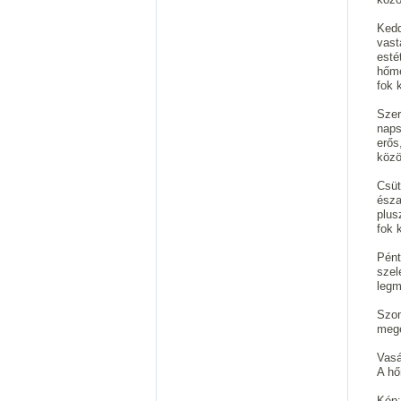
Kedd
vast
esté
hőmé
fok 
Szer
naps
erős
közö
Csüt
észa
plus
fok 
Pént
szel
legm
Szom
megé
Vasá
A hő
Kép: