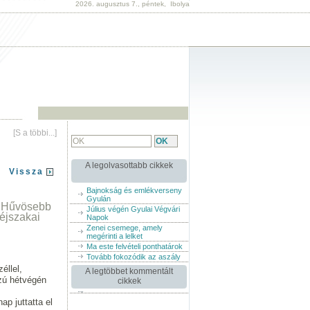
2026. augusztus 7., péntek, Ibolya
[S a többi...]
A legolvasottabb cikkek
Vissza
Bajnokság és emlékverseny
Gyulán
- Hűvösebb
Július végén Gyulai Végvári
 éjszakai
Napok
Zenei csemege, amely
megérinti a lelket
Ma este felvételi ponthatárok
Tovább fokozódik az aszály
éllel,
A legtöbbet kommentált
szú hétvégén
cikkek
ap juttatta el