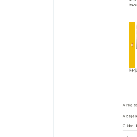
észa
Kérj
A regis
A bejel
Cikkel 