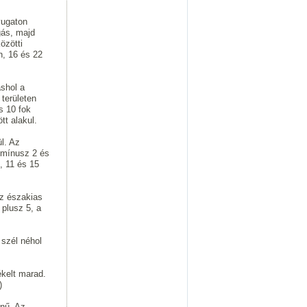
yugaton
gás, majd
özötti
n, 16 és 22
shol a
 területen
s 10 fok
tt alakul.
l. Az
, mínusz 2 és
, 11 és 15
Az északias
 plusz 5, a
 szél néhol
ékelt marad.
)
ínű. Az