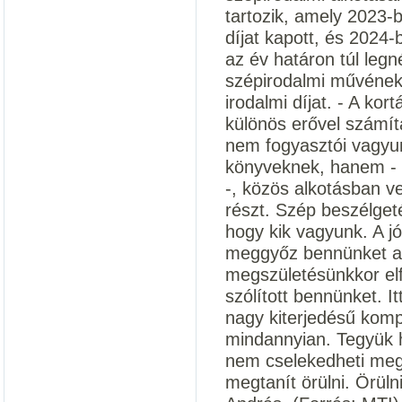
tartozik, amely 2023-
díjat kapott, és 2024-
az év határon túl leg
szépirodalmi művének 
irodalmi díjat. - A kor
különös erővel számít
nem fogyasztói vagyu
könyveknek, hanem - 
-, közös alkotásban v
részt. Szép beszélget
hogy kik vagyunk. A j
meggyőz bennünket af
megszületésünkkor el
szólított bennünket. I
nagy kiterjedésű komp
mindannyian. Tegyük 
nem cselekedheti meg 
megtanít örülni. Örüln