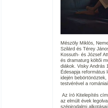
Mészöly Miklós, Neme
Szilárd és Térey Jáno
Kossuth- és József Att
és dramaturg költői 
diákok. Visky András 
Édesapja református l
idején bebörtönöztek,
testvérével a romániai
Az író Kitelepítés cí
az elmúlt évek legolv
szépirodalmi alkotása