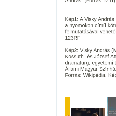
András. (Forrás: MTI)
Kép1: A Visky András v
a nyomokon című kötet
felmutatásával vehető 
123RF
Kép2: Visky András (Ma
Kossuth- és József Atti
dramaturg, egyetemi ta
Állami Magyar Színház
Forrás: Wikipédia. Kép