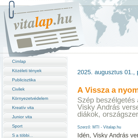
Címlap
Közéleti tények
2025. augusztus 01., 
Publicisztika
A Vissza a nyo
Civilek
Környezetvédelem
Szép beszélgetés a
Visky András verse
Kreatív vita
diákok, országszert
Junior vita
Sport
Szerző: MTI - Vitalap.hu
Idén, Visky András ver
S a többi...