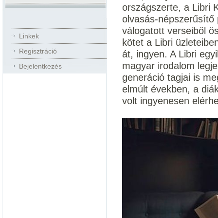
országszerte, a Libri
olvasás-népszerűsítő
válogatott verseiből 
Linkek
kötet a Libri üzleteib
Regisztráció
át, ingyen. A Libri egy
magyar irodalom legjel
Bejelentkezés
generáció tagjai is m
elmúlt években, a diá
volt ingyenesen elérhe