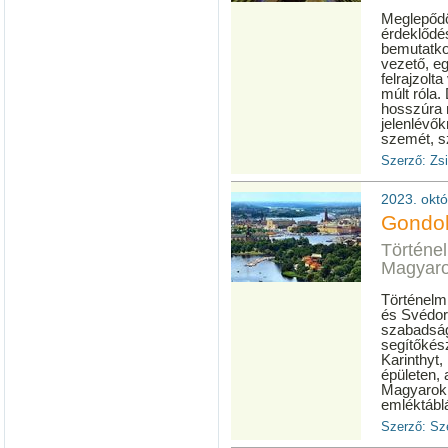
Meglepődö
érdeklődé
bemutatko
vezető, eg
felrajzolt
múlt róla.
hosszúra 
jelenlévő
szemét, sz
Szerző: Zs
2023. októ
Gondol
Történel
Magyaro
Történelm
és Svédor
szabadság
segítőkés
Karinthyt,
épületen,
Magyarok
emléktáblá
Szerző: Sz