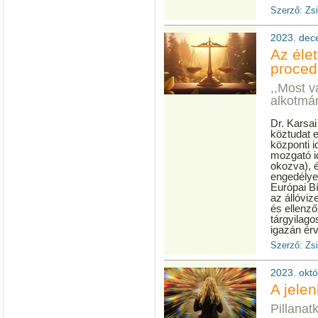
Szerző: Zs
2023. dece
Az élet
proced
,,Most v
alkotmán
Dr. Karsa
köztudat e
központi 
mozgató id
okozva), é
engedélye
Európai B
az állóviz
és ellenz
tárgyilago
igazán érv
Szerző: Zs
2023. októ
A jelen
Pillanat