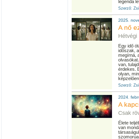
legenda le
Szerző: Zs
2025. nov
A nő e
Hétvégi 
Egy idő ót
időszak, 
megírná, a
olvasókat.
van, tulaj
érdekes. 
olyan, mi
képzelőer
Szerző: Zs
2024. febr
A kapc
Csak röv
Élete tel
van monda
társaságu
szomorúan 