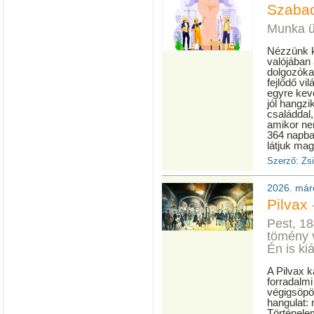
Szaba
Munka ü
Nézzünk k
valójában
dolgozóka
fejlődő v
egyre kev
jól hangzi
családdal,
amikor ne
364 napba
látjuk mag
Szerző: Zs
2026. már
Pilvax 
Pest, 18
tömény v
Én is ki
A Pilvax k
forradalmi
végigsöpör
hangulat: 
Történele