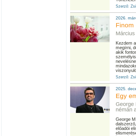
Szerző: Zs
2026. már
Finom e
Március
Kezdem azz
megírni, d
akik fonto
személyis
nevelésne
mindazokn
viszonyuló
Szerző: Zs
2025. dece
Egy em
George 
némán a
George Mi
dalszerző,
előadói el
elismerés