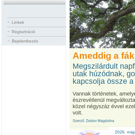
Linkek
Regisztráció
Bejelentkezés
Ameddig a fák
Megszilárdult napfé
utak húzódnak, go
kapcsolja össze a
Vannak történetek, amel
észrevétlenül megváltozta
közel négyszáz évvel ezelő
volt.
Szerző: Zsidov Magdolna
2026. máju