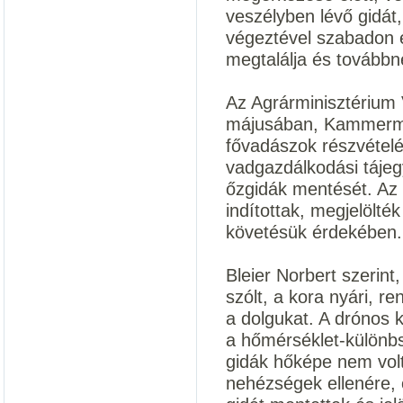
veszélyben lévő gidát,
végeztével szabadon 
megtalálja és továbbne
Az Agrárminisztérium
májusában, Kammerman
fővadászok részvételé
vadgazdálkodási tájeg
őzgidák mentését. Az 
indítottak, megjelölté
követésük érdekében.
Bleier Norbert szerint
szólt, a kora nyári, r
a dolgukat. A drónos k
a hőmérséklet-különbs
gidák hőképe nem volt
nehézségek ellenére, ö