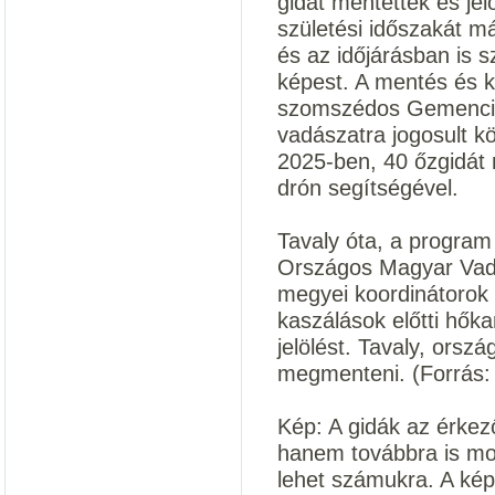
gidát mentettek és je
születési időszakát má
és az időjárásban is 
képest. A mentés és ku
szomszédos Gemenci v
vadászatra jogosult k
2025-ben, 40 őzgidát 
drón segítségével.
Tavaly óta, a program 
Országos Magyar Vadá
megyei koordinátorok s
kaszálások előtti hő
jelölést. Tavaly, orszá
megmenteni. (Forrás:
Kép: A gidák az érkez
hanem továbbra is moz
lehet számukra. A kép 