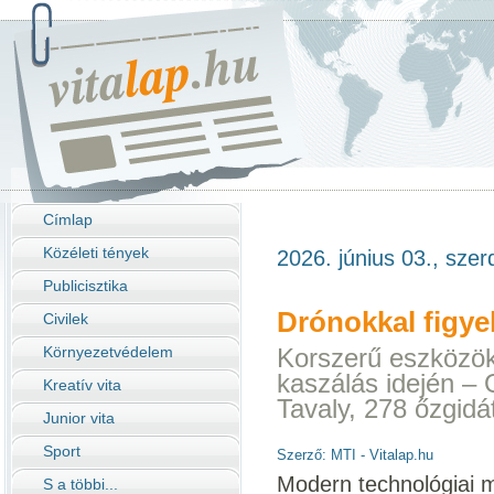
Címlap
Közéleti tények
2026. június 03., szer
Publicisztika
Drónokkal figyel
Civilek
Környezetvédelem
Korszerű eszközök
kaszálás idején –
Kreatív vita
Tavaly, 278 őzgid
Junior vita
Sport
Szerző: MTI - Vitalap.hu
Modern technológiai 
S a többi...