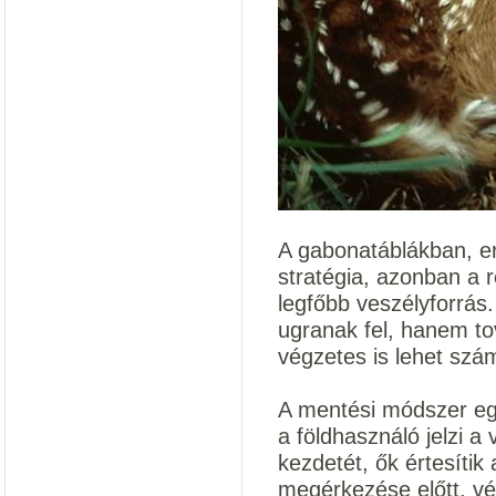
A gabonatáblákban, e
stratégia, azonban a 
legfőbb veszélyforrás
ugranak fel, hanem to
végzetes is lehet szá
A mentési módszer egy
a földhasználó jelzi 
kezdetét, ők értesítik 
megérkezése előtt, vé