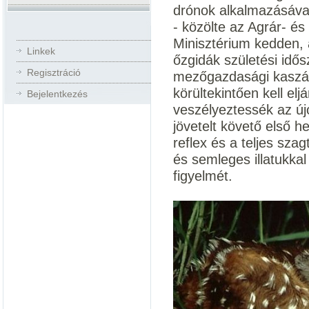
drónok alkalmazásával
- közölte az Agrár- é
Minisztérium kedden, 
Linkek
őzgidák születési idő
Regisztráció
mezőgazdasági kaszálá
körültekintően kell el
Bejelentkezés
veszélyeztessék az újon
jövetelt követő első he
reflex és a teljes szag
és semleges illatukkal
figyelmét.