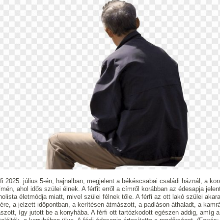
rfi 2025. július 5-én, hajnalban, megjelent a békéscsabai családi háznál, a kor
ímén, ahol idős szülei élnek. A férfit erről a címről korábban az édesapja jelent
holista életmódja miatt, mivel szülei félnek tőle. A férfi az ott lakó szülei akara
nére, a jelzett időpontban, a kerítésen átmászott, a padláson áthaladt, a kamr
szott, így jutott be a konyhába. A férfi ott tartózkodott egészen addig, amíg a