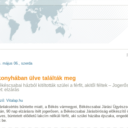
. május 06., szerda
konyhában ülve találták meg
késcsabai házból kitiltották szülei a férfit, akitől féltek – Jogerő
et: elzárás
ző: Vitalap.hu
nlaksértés bűntette miatt, a Békés vármegyei, Békéscsabai Járási Ügyészs
ján, 90 nap elzárásra ítélt jogerősen, a Békéscsabai Járásbíróság előkészítő 
ves, büntetett előéletű lakcím nélküli férfit, aki szülei házába éjszaka, engedé
 be.