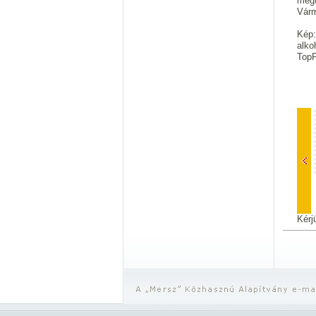
megt
Várm
Kép:
alko
Top
Kérj