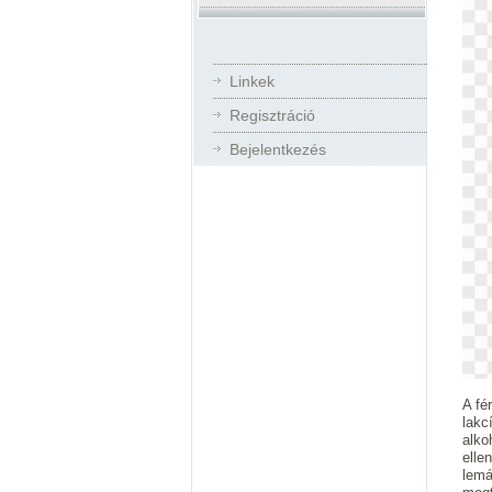
Linkek
Regisztráció
Bejelentkezés
A fé
lakc
alko
elle
lemá