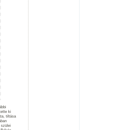
ábbi
ette ki
ta, tiltása
ában
 szülei