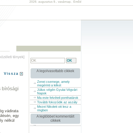
2026. augusztus 9., vasárnap, Emőd
[közéleti tények]
A legolvasottabb cikkek
Vissza
Zenei csemege, amely
megérinti a lelket
s bírósági
Július végén Gyulai Végvári
Napok
Ma este felvételi ponthatárok
Tovább fokozódik az aszály
Mezei Nikolett ott lesz a
ringben
ég vádirata
ülésén, egy
A legtöbbet kommentált
ly nélkül
cikkek