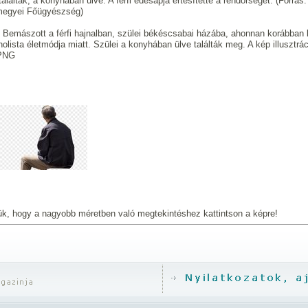
alálták, a konyhában ülve. A férfi édesapja értesítette a rendőrséget. (Forrás
egyei Főügyészség)
 Bemászott a férfi hajnalban, szülei békéscsabai házába, ahonnan korábban ki
holista életmódja miatt. Szülei a konyhában ülve találták meg. A kép illusztrá
PNG
ük, hogy a nagyobb méretben való megtekintéshez kattintson a képre!