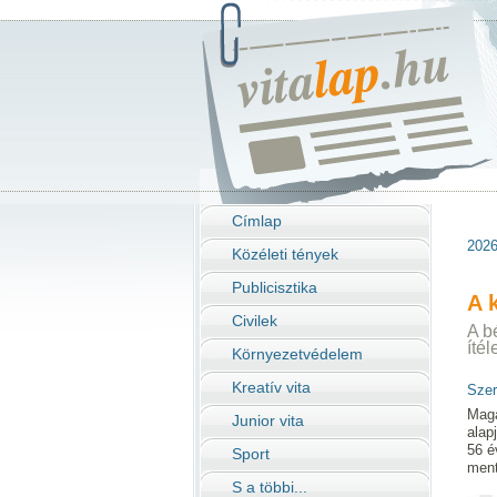
Címlap
2026
Közéleti tények
Publicisztika
A 
Civilek
A bé
ítél
Környezetvédelem
Kreatív vita
Szer
Magá
Junior vita
alap
56 é
Sport
ment
S a többi...