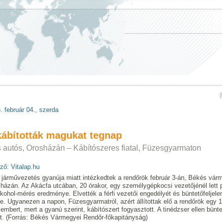
. február 04., szerda
kábították magukat tegnap
as autós, Orosházán – Kábítószeres fiatal, Füzesgyarmaton
ző: Vitalap.hu
s járművezetés gyanúja miatt intézkedtek a rendőrök február 3-án, Békés vá
házán. Az Akácfa utcában, 20 órakor, egy személygépkocsi vezetőjénél lett p
lkohol-mérés eredménye. Elvették a férfi vezetői engedélyét és büntetőfeljelen
ne. Ugyanezen a napon, Füzesgyarmatról, azért állítottak elő a rendőrök egy 
alembert, mert a gyanú szerint, kábítószert fogyasztott. A tinédzser ellen bünte
lt. (Forrás: Békés Vármegyei Rendőr-főkapitányság)