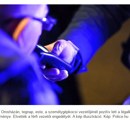
 Orosházán, tegnap, este, a személygépkocsi vezetőjénél pozitív lett a léga
ménye. Elvették a férfi vezetői engedélyét. A kép illusztráció. Kép: Police.hu