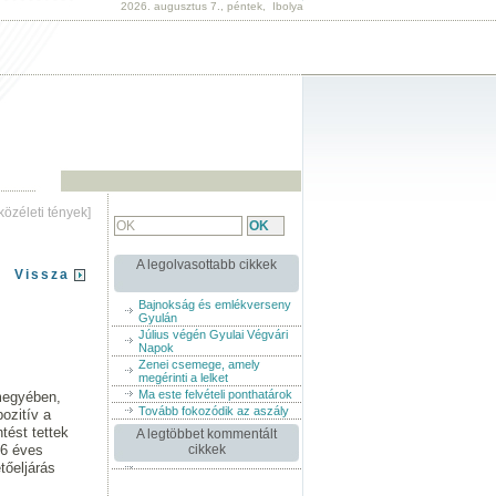
2026. augusztus 7., péntek, Ibolya
[közéleti tények]
A legolvasottabb cikkek
Vissza
Bajnokság és emlékverseny
Gyulán
Július végén Gyulai Végvári
Napok
Zenei csemege, amely
megérinti a lelket
Ma este felvételi ponthatárok
rmegyében,
Tovább fokozódik az aszály
ozitív a
tést tettek
A legtöbbet kommentált
16 éves
cikkek
tőeljárás