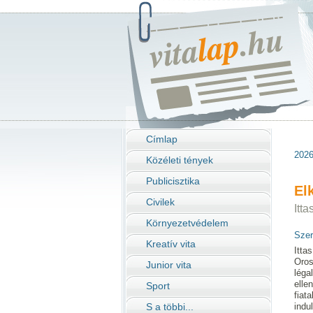
Címlap
2026
Közéleti tények
Publicisztika
El
Civilek
Itt
Környezetvédelem
Szer
Kreatív vita
Itta
Oros
Junior vita
léga
elle
Sport
fiat
S a többi...
indu