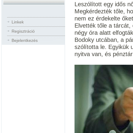
Leszólított egy idős 
Megkérdezték tőle, ho
nem ez érdekelte őke
Linkek
Elvették tőle a tárcát
Regisztráció
négy óra alatt elfogtá
Bodoky utcában, a pár 
Bejelentkezés
szólította le. Egyikük 
nyitva van, és pénztár