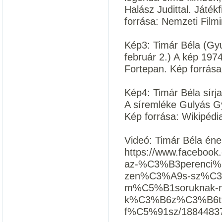
Halász Judittal. Játé
forrása: Nemzeti Filmi
Kép3: Timár Béla (Gyu
február 2.) A kép 1974
Fortepan. Kép forrása
Kép4: Timár Béla sírj
A síremléke Gulyás Gy
Kép forrása: Wikipédi
Videó: Timár Béla éne
https://www.faceboo
az-%C3%B3perenc
zen%C3%A9s-sz%C
m%C5%B1soruknak-n
k%C3%B6z%C3%B6tt
f%C5%91sz/1884483