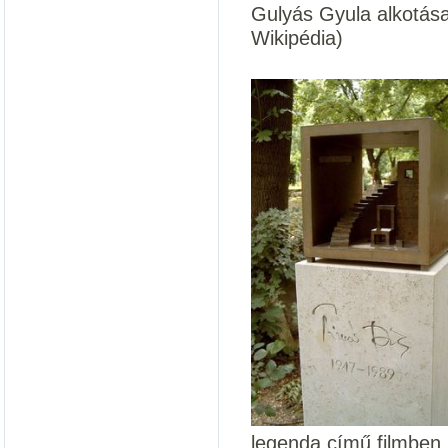
Gulyás Gyula alkotása
Wikipédia)
legenda című filmben