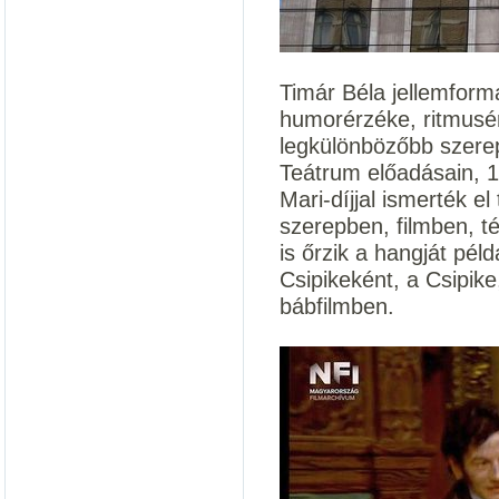
Timár Béla jellemformá
humorérzéke, ritmusé
legkülönbözőbb szere
Teátrum előadásain, 19
Mari-díjjal ismerték e
szerepben, filmben, t
is őrzik a hangját pé
Csipikeként, a Csipike
bábfilmben.