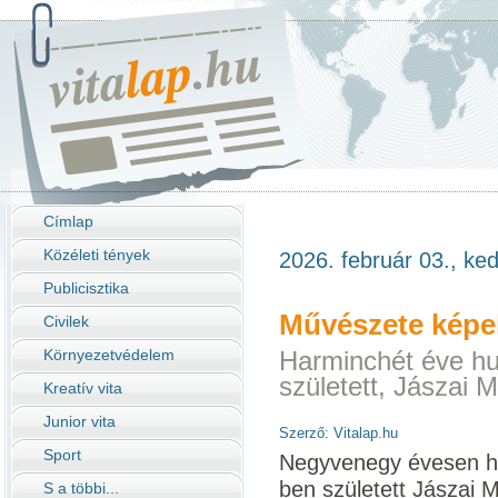
Címlap
Közéleti tények
2026. február 03., ke
Publicisztika
Művészete képe
Civilek
Környezetvédelem
Harminchét éve hu
született, Jászai 
Kreatív vita
Junior vita
Szerző: Vitalap.hu
Sport
Negyvenegy évesen hu
ben született Jászai M
S a többi...