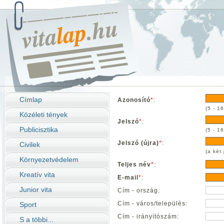
Címlap
Azonosító
*
:
(5 - 1
Közéleti tények
Jelszó
*
:
Publicisztika
(5 - 1
Jelszó (újra)
*
:
Civilek
(a két
Környezetvédelem
Teljes név
*
:
Kreatív vita
E-mail
*
:
Junior vita
Cím - ország:
Cím - város/település:
Sport
Cím - irányítószám:
S a többi...