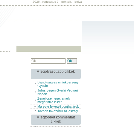
2026. augusztus 7., péntek, Ibolya
A legolvasottabb cikkek
Bajnokság és emlékverseny
Gyulán
Július végén Gyulai Végvári
Napok
Zenei csemege, amely
megérinti a lelket
Ma este felvételi ponthatárok
Tovább fokozódik az aszály
A legtöbbet kommentált
cikkek