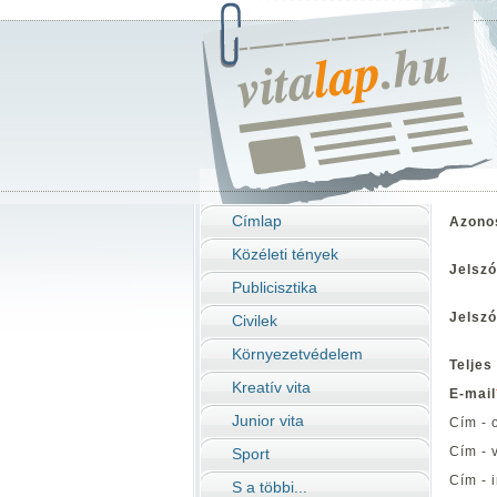
Címlap
Azono
Közéleti tények
Jelszó
Publicisztika
Jelszó
Civilek
Környezetvédelem
Teljes
Kreatív vita
E-mail
Junior vita
Cím - 
Cím - 
Sport
Cím - 
S a többi...