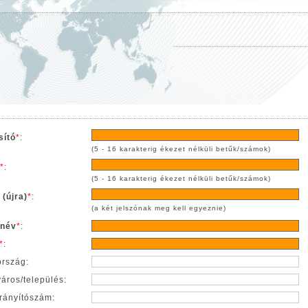
sító
*
:
(5 - 16 karakterig ékezet nélküli betűk/számok)
*
:
(5 - 16 karakterig ékezet nélküli betűk/számok)
 (újra)
*
:
(a két jelszónak meg kell egyeznie)
 név
*
:
*
:
ország:
város/település:
irányítószám: