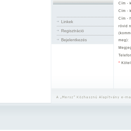
Cím - 
Cím - 
Cím - 
Linkek
rövid 
Regisztráció
(komme
Bejelentkezés
meg):
Megje
Telefo
*
Kötel