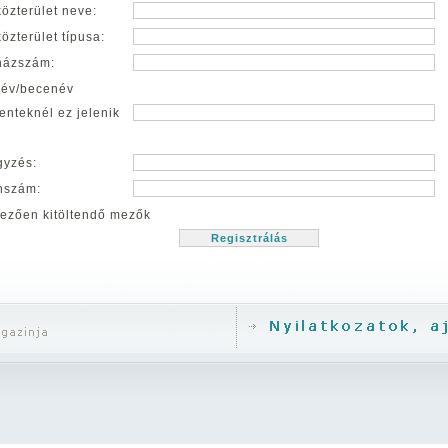
közterület neve:
közterület típusa:
házszám:
név/becenév
nteknél ez jelenik
gyzés:
nszám:
ezően kitöltendő mezők